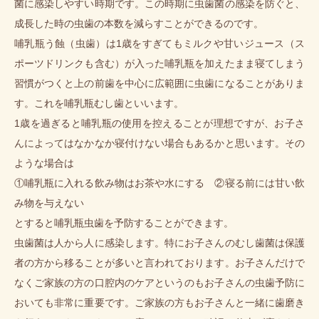
菌に感染しやすい時期です。この時期に虫歯菌の感染を防ぐと、
成長した時の虫歯の本数を減らすことができるのです。
哺乳瓶う蝕（虫歯）は1歳をすぎてもミルクや甘いジュース（ス
ポーツドリンクも含む）が入った哺乳瓶を加えたまま寝てしまう
習慣がつくと上の前歯を中心に広範囲に虫歯になることがありま
す。これを哺乳瓶むし歯といいます。
1歳を過ぎると哺乳瓶の使用を控えることが理想ですが、お子さ
んによってはなかなか寝付けない場合もあるかと思います。その
ような場合は
①哺乳瓶に入れる飲み物はお茶や水にする ②寝る前には甘い飲
み物を与えない
とすると哺乳瓶虫歯を予防することができます。
虫歯菌は人から人に感染します。特にお子さんのむし歯菌は保護
者の方から移ることが多いと言われております。お子さんだけで
なくご家族の方の口腔内のケアというのもお子さんの虫歯予防に
おいても非常に重要です。ご家族の方もお子さんと一緒に歯磨き