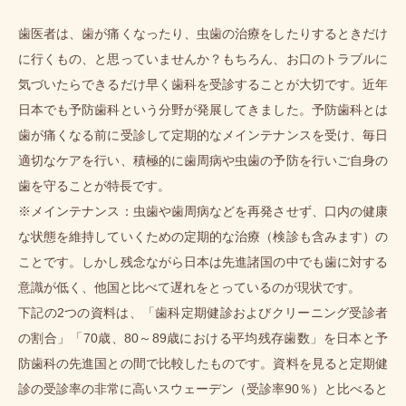
歯医者は、歯が痛くなったり、虫歯の治療をしたりするときだけ
に行くもの、と思っていませんか？もちろん、お口のトラブルに
気づいたらできるだけ早く歯科を受診することが大切です。近年
日本でも予防歯科という分野が発展してきました。予防歯科とは
歯が痛くなる前に受診して定期的なメインテナンスを受け、毎日
適切なケアを行い、積極的に歯周病や虫歯の予防を行いご自身の
歯を守ることが特長です。
※メインテナンス：虫歯や歯周病などを再発させず、口内の健康
な状態を維持していくための定期的な治療（検診も含みます）の
ことです。しかし残念ながら日本は先進諸国の中でも歯に対する
意識が低く、他国と比べて遅れをとっているのが現状です。
下記の2つの資料は、「歯科定期健診およびクリーニング受診者
の割合」「70歳、80～89歳における平均残存歯数」を日本と予
防歯科の先進国との間で比較したものです。資料を見ると定期健
診の受診率の非常に高いスウェーデン（受診率90％）と比べると