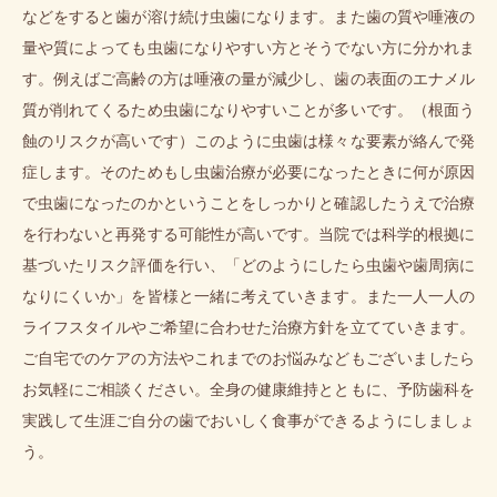
などをすると歯が溶け続け虫歯になります。また歯の質や唾液の
量や質によっても虫歯になりやすい方とそうでない方に分かれま
す。例えばご高齢の方は唾液の量が減少し、歯の表面のエナメル
質が削れてくるため虫歯になりやすいことが多いです。（根面う
蝕のリスクが高いです）このように虫歯は様々な要素が絡んで発
症します。そのためもし虫歯治療が必要になったときに何が原因
で虫歯になったのかということをしっかりと確認したうえで治療
を行わないと再発する可能性が高いです。当院では科学的根拠に
基づいたリスク評価を行い、「どのようにしたら虫歯や歯周病に
なりにくいか」を皆様と一緒に考えていきます。また一人一人の
ライフスタイルやご希望に合わせた治療方針を立てていきます。
ご自宅でのケアの方法やこれまでのお悩みなどもございましたら
お気軽にご相談ください。全身の健康維持とともに、予防歯科を
実践して生涯ご自分の歯でおいしく食事ができるようにしましょ
う。